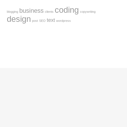
coding
business
blogging
clients
copywriting
design
text
post
SEO
wordpress
© by
carmenhiller.design
Datenschutz
Impressum